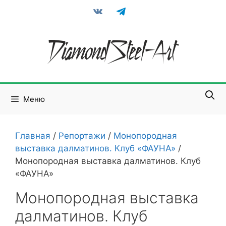
Перейти
vkontakte
telegram
к
содержимому
Меню
Главная
/
Репортажи
/
Монопородная
выставка далматинов. Клуб «ФАУНА»
/
Монопородная выставка далматинов. Клуб
«ФАУНА»
Монопородная выставка
далматинов. Клуб