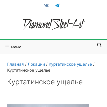
Перейти
vkontakte
telegram
к
содержимому
Меню
Главная
/
Локации
/
Куртатинское ущелье
/
Куртатинское ущелье
Куртатинское ущелье