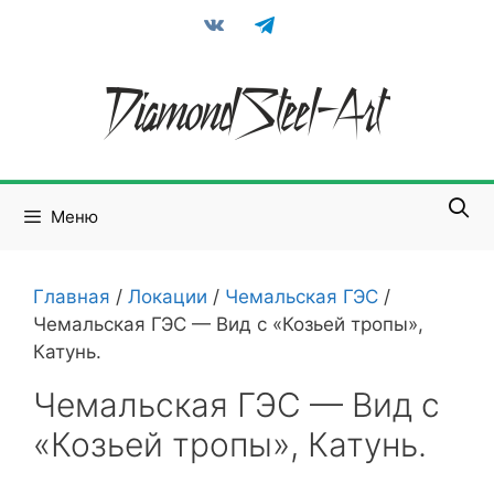
Перейти
vkontakte
telegram
к
содержимому
Меню
Главная
/
Локации
/
Чемальская ГЭС
/
Чемальская ГЭС — Вид с «Козьей тропы»,
Катунь.
Чемальская ГЭС — Вид с
«Козьей тропы», Катунь.