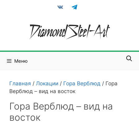
Перейти
vkontakte
telegram
к
содержимому
Меню
Главная
/
Локации
/
Гора Верблюд
/
Гора
Верблюд – вид на восток
Гора Верблюд – вид на
восток