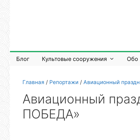
Перейти
к
содержимому
Блог
Культовые сооружения
Обо
Главная
/
Репортажи
/
Авиационный празд
Авиационный праз
ПОБЕДА»