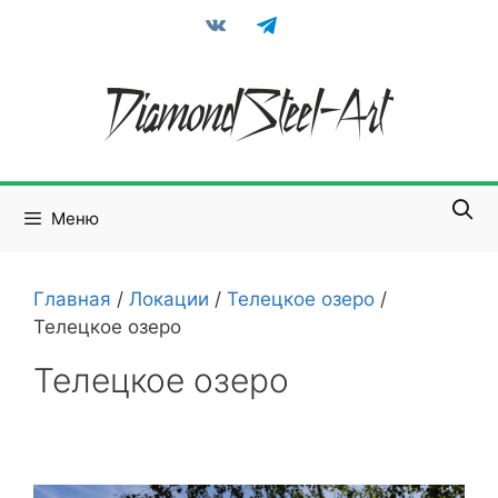
Перейти
vkontakte
telegram
к
содержимому
Меню
Главная
/
Локации
/
Телецкое озеро
/
Телецкое озеро
Телецкое озеро