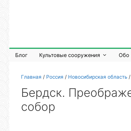
Перейти
к
содержимому
Блог
Культовые сооружения
Обо
Главная
/
Россия
/
Новосибирская область
Бердск. Преображ
собор