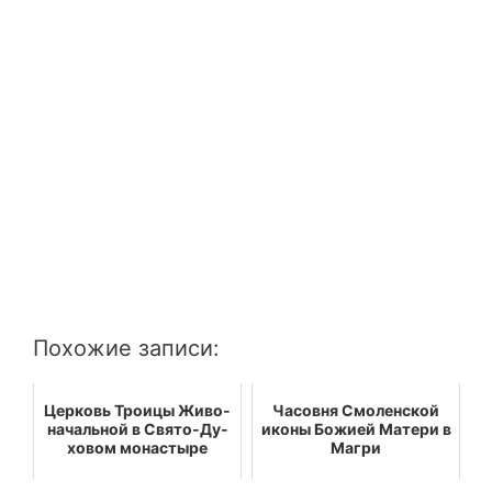
По­хо­жие за­пи­си:
Цер­ковь Тро­и­цы Жи­во­
Ча­сов­ня Смо­лен­ской
на­чаль­ной в Свя­то-Ду­
иконы Бо­жи­ей Ма­те­ри в
хо­вом мо­на­сты­ре
Магри