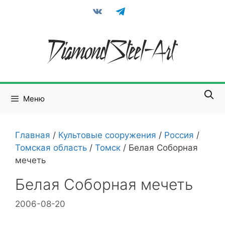
Перейти
vkontakte
telegram
к
содержимому
Меню
Главная
/
Культовые сооружения
/
Россия
/
Томская область
/
Томск
/
Белая Соборная
мечеть
Белая Соборная мечеть
2006-08-20