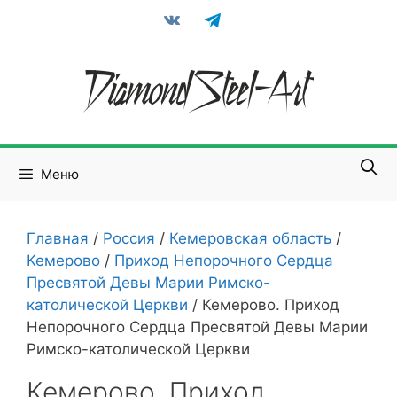
Перейти
vkontakte
telegram
к
содержимому
Меню
Главная
/
Россия
/
Кемеровская область
/
Кемерово
/
Приход Непорочного Сердца
Пресвятой Девы Марии Римско-
католической Церкви
/
Кемерово. Приход
Непорочного Сердца Пресвятой Девы Марии
Римско-католической Церкви
Кемерово. Приход