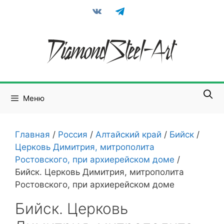
Перейти
vkontakte
telegram
к
содержимому
Меню
Главная
/
Россия
/
Алтайский край
/
Бийск
/
Церковь Димитрия, митрополита
Ростовского, при архиерейском доме
/
Бийск. Церковь Димитрия, митрополита
Ростовского, при архиерейском доме
Бийск. Церковь