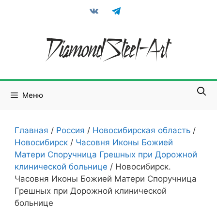
Перейти
vkontakte
telegram
к
содержимому
Меню
Главная
/
Россия
/
Новосибирская область
/
Новосибирск
/
Часовня Иконы Божией
Матери Споручница Грешных при Дорожной
клинической больнице
/
Новосибирск.
Часовня Иконы Божией Матери Споручница
Грешных при Дорожной клинической
больнице