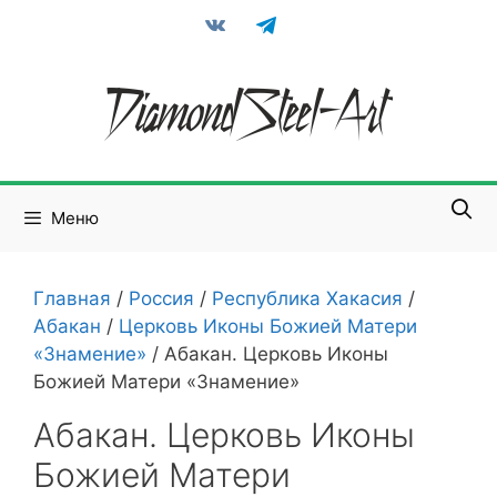
Перейти
vkontakte
telegram
к
содержимому
Меню
Главная
/
Россия
/
Республика Хакасия
/
Абакан
/
Церковь Иконы Божией Матери
«Знамение»
/
Абакан. Церковь Иконы
Божией Матери «Знамение»
Абакан. Церковь Иконы
Божией Матери