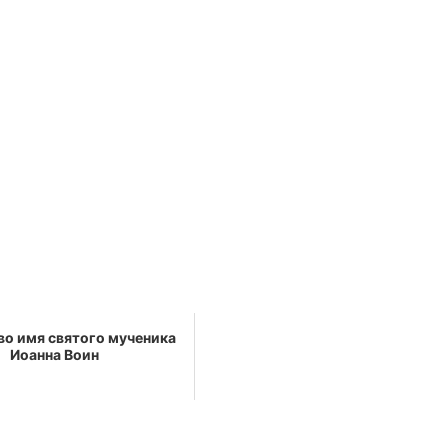
во имя свя­то­го му­че­ни­ка
Иоан­на Воин