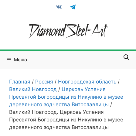
Перейти
vkontakte
telegram
к
содержимому
Меню
Главная
/
Россия
/
Новгородская область
/
Великий Новгород
/
Церковь Успения
Пресвятой Богородицы из Никулино в музее
деревянного зодчества Витославлицы
/
Великий Новгород. Церковь Успения
Пресвятой Богородицы из Никулино в музее
деревянного зодчества Витославлицы